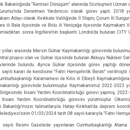
ilik Bakanlığında “Kentsel Dönüşüm” alanında Sözleşmeli Uzman o
Kurumu'nda Denetmen Yardımcısı olarak görev yaptı. 2018 yıl
m Adayı olarak Kırıkkale Valiliğinde İl Stajını, Çorum İli Sung
ara ili Bala ilçesinde ve Bolu ili Yeniçağa ilçesinde Kaymakam Vek
amladıktan sonra İngiltere’nin başkenti Londra’da bulunan CITY 
ılları arasında Mersin Gülnar Kaymakamlığı görevinde bulunmuş
ntral projesi olan ve Gülnar ilçesinde bulunan Akkuyu Nükleer San
evlerinde bulundu. Ayrıca Gülnar ilçesinde görev yaptığı döne
ayılı kararı ile kendisine "Fahri Hemşehrilik Beratı" verilmişt
umhurbaşkanlığı Kararnamesi ile Kilis ili Elbeyli Kaymakamlığına
ymakamlığı görevinde bulunmuştur. Kaymakamımız 2022-2023 yıl
ölgesinde İnsani Yardım Koordinatörlüğü görevi yapmış, 2022-2
 İnsani Yardım Koordinatörlüğü görevini yürütmüştür. Ülkem
i Bakanlığı'mızın talimatlarıyla Hatay-Kırıkhan'da deprem koor
ediyesi'sinin 01/03/2024 tarih 08 sayılı kararıyla "Fahri Hemşehr
 sayılı Resmi Gazetede yayınlanan Cumhurbaşkanlığı Atama K