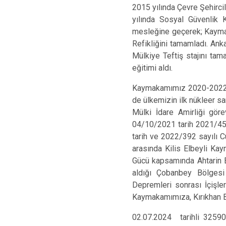
2015 yılında Çevre Şehirc
yılında Sosyal Güvenlik 
mesleğine geçerek; Kaymaka
Refikliğini tamamladı. Ank
Mülkiye Teftiş stajını tam
eğitimi aldı.
Kaymakamımız 2020-2022 y
de ülkemizin ilk nükleer sa
Mülki İdare Amirliği gör
04/10/2021 tarih 2021/45 s
tarih ve 2022/392 sayılı C
arasında Kilis Elbeyli Ka
Gücü kapsamında Ahtarin B
aldığı Çobanbey Bölgesi
Depremleri sonrası İçişler
Kaymakamımıza, Kırıkhan Bel
02.07.2024 tarihli 32590