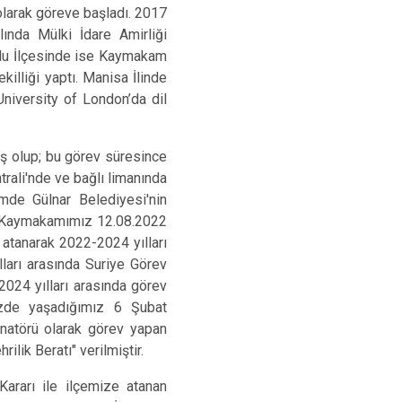
larak göreve başladı. 2017
ında Mülki İdare Amirliği
urlu İlçesinde ise Kaymakam
illiği yaptı. Manisa İlinde
University of London’da dil
 olup; bu görev süresince
trali'nde ve bağlı limanında
mde Gülnar Belediyesi'nin
ir. Kaymakamımız 12.08.2022
 atanarak 2022-2024 yılları
ları arasında Suriye Görev
024 yılları arasında görev
izde yaşadığımız 6 Şubat
dinatörü olarak görev yapan
ilik Beratı" verilmiştir.
ararı ile ilçemize atanan