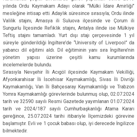
yılında Ordu Kaymakam Adayı olarak "Mülki İdare Amirliği"
mesleğine intisap etti. Adaylık süresince sırasıyla; Ordu ilinde
Valilik stajını, Amasya ili Suluova ilçesinde ve Çorum ili
Sungurlu İlçesinde Refiklik stajını, Antalya ilinde ise Mülkiye
Teftiş stajını tamamladı. Yurt dışı stajı çerçevesinde 1 yıl
süreyle gönderildiği İngiltere’de “University of Liverpool” da
yabancı dil eğitimi aldı. Dil eğitiminin yanı sıra İngiltere’nin
yönetim yapısı üzerine çeşitli kamu kurumlarında
incelemelerde bulundu.
Sırasıyla Nevşehir İli Acıgöl ilçesinde Kaymakam Vekilliği,
Afyonkarahisar İli İscehisar Kaymakamlığı, Sivas İli Divriği
Kaymakamlığı, Van İli Bahçesaray Kaymakamlığı ve Trabzon
Yomra Kaymakamlığı görevlerinde bulunmuş olup, 02.07.2024
tarih ve 32590 sayılı Resmi Gazetede yayımlanan 01.07.2024
tarih ve 2024/187 sayılı Cumhurbaşkanlığı Atama Kararı
gereğince, 25.07.2024 tarihi itibariyle İlçemizdeki görevine
başlamıştır. Evli ve 1 çocuk babası olup, iyi derecede İngilizce
bilmektedir.