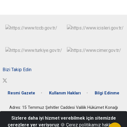
Bizi Takip Edin
Resmi Gazete
Kullanım Hakları
Bilgi Edinme
Adres: 15 Temmuz Şehitler Caddesi Valilik Hükümet Konağı
Artuklu/MARDİN
Sizlere daha iyi hizmet verebilmek için sitemizde
Valilik Santral: 0482 212 30 56 - Özel Kalem Müdürlüğü: 0482 212
çerezlere yer veriyoruz
🍪 Çerez politikamız hakkında