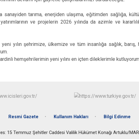
a sanayiden tarıma, enerjiden ulaşıma, eğitimden sağlığa, kült
yatırımlarının ve projelerin 2026 yılında da azimle ve kararlıl
eni yılın şehrimize, ülkemize ve tüm insanlığa sağlık, barış, 
rum.
rdinli hemşehrilerimin yeni yılını en içten dileklerimle kutluyorum
Resmi Gazete
Kullanım Hakları
Bilgi Edinme
es: 15 Temmuz Şehitler Caddesi Valilik Hükümet Konağı Artuklu/MA