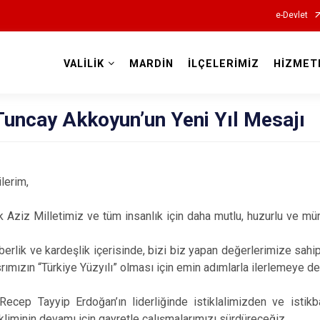
e-Devlet
VALİLİK
MARDİN
İLÇELERİMİZ
HİZMET
Valilikler
Tuncay Akkoyun’un Yeni Yıl Mesajı
lerim,
ak Aziz Milletimiz ve tüm insanlık için daha mutlu, huzurlu ve mü
aberlik ve kardeşlik içerisinde, bizi biz yapan değerlerimize sahip
srımızın “Türkiye Yüzyılı” olması için emin adımlarla ilerlemeye 
ecep Tayyip Erdoğan’ın liderliğinde istiklalimizden ve isti
 ikliminin devamı için gayretle çalışmalarımızı sürdüreceğiz.