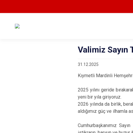
Valimiz Sayın 
31.12.2025
Kıymetli Mardinli Hemşehri
2025 yılını geride bırakar
yeni bir yıla giriyoruz.
2026 yılında da birlik, ber
aldığımız güç ve ilhamla a
Cumhurbaşkanımız Sayın R
istikrarın, barışın ve huzur