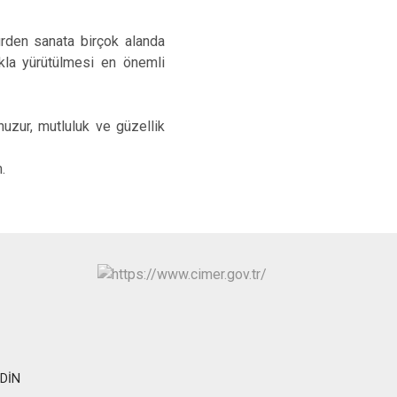
ürden sanata birçok alanda
ıkla yürütülmesi en önemli
huzur, mutluluk ve güzellik
.
RDİN