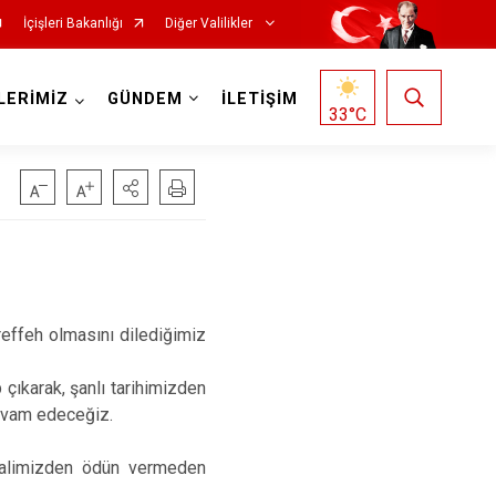
İçişleri Bakanlığı
Diğer Valilikler
LERİMİZ
GÜNDEM
İLETİŞİM
33
°C
reffeh olmasını dilediğimiz
 çıkarak, şanlı tarihimizden
devam edeceğiz.
kbalimizden ödün vermeden