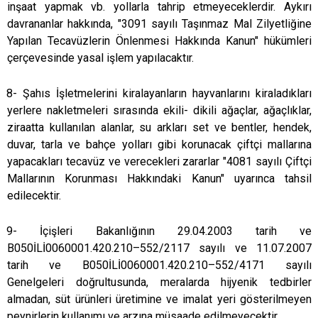
inşaat yapmak vb. yollarla tahrip etmeyeceklerdir. Aykırı
davrananlar hakkında, "3091 sayılı Taşınmaz Mal Zilyetliğine
Yapılan Tecavüzlerin Önlenmesi Hakkında Kanun" hükümleri
çerçevesinde yasal işlem yapılacaktır.
8- Şahıs İşletmelerini kiralayanların hayvanlarını kiraladıkları
yerlere nakletmeleri sırasında ekili- dikili ağaçlar, ağaçlıklar,
ziraatta kullanılan alanlar, su arkları set ve bentler, hendek,
duvar, tarla ve bahçe yolları gibi korunacak çiftçi mallarına
yapacakları tecavüz ve verecekleri zararlar "4081 sayılı Çiftçi
Mallarının Korunması Hakkındaki Kanun" uyarınca tahsil
edilecektir.
9- İçişleri Bakanlığının 29.04.2003 tarih ve
B050İLİ0060001.420.210–552/2117 sayılı ve 11.07.2007
tarih ve B050İLİ0060001.420.210–552/4171 sayılı
Genelgeleri doğrultusunda, meralarda hijyenik tedbirler
almadan, süt ürünleri üretimine ve imalat yeri gösterilmeyen
peynirlerin kullanımı ve arzına müsaade edilmeyecektir.