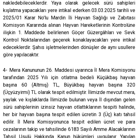
nakledebileceklerdir. Yaya olarak gelecek sürü sahipleri
kışlatma yapacakları yere intikal ederken 03.03.2025 tarihli ve
2025/01 Karar No'lu Mardin İli Hayvan Sağlığı ve Zabıtası
Komisyon Kararında alınan Hayvan Hareketlerinin Kontrolüne
ilişkin 1. Maddede belirlenen Göçer Güzergâhları ve Sevk
Kontrol Noktalarından geçerek konaklayacakları yere intikal
edeceklerdir. Şahıs işletmelerinden dönüşler de aynı usullere
göre yapılacaktır.
4- Mera Kanununun 26. Maddesi uyarınca İl Mera Komisyonu
tarafından 2025 Yılı için otlatma bedeli Küçükbaş hayvan
başına 60 (Altmış) TL, Büyükbaş hayvan başına 320
(Üçyüzyirmi) TL olarak tespit edilmiştir. İlimizde mevcut mera,
yaylak ve kışlaklarda İlimizde bulunan veya İl dışından gelen
sürü sahiplerinin izinsiz hayvan otlattıklarının tespiti halinde,
her bir hayvan başına tespit edilen ücretin 3 (Üç) katı tahsil
edilir. İl Mera Komisyonunca tespit edilen ücret ve para
cezalarının takip ve tahsilinde 6183 Sayılı Amme Alacaklarının
Tahsil Usulü Hakkında Kanun hükümleri uygulanır. Yapılan