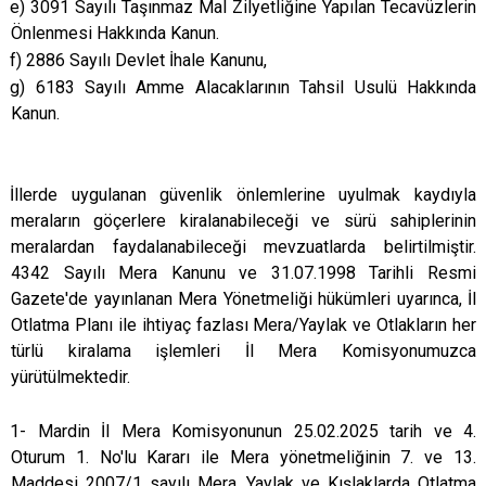
e) 3091 Sayılı Taşınmaz Mal Zilyetliğine Yapılan Tecavüzlerin
Önlenmesi Hakkında Kanun.
f) 2886 Sayılı Devlet İhale Kanunu,
g) 6183 Sayılı Amme Alacaklarının Tahsil Usulü Hakkında
Kanun.
İllerde uygulanan güvenlik önlemlerine uyulmak kaydıyla
meraların göçerlere kiralanabileceği ve sürü sahiplerinin
meralardan faydalanabileceği mevzuatlarda belirtilmiştir.
4342 Sayılı Mera Kanunu ve 31.07.1998 Tarihli Resmi
Gazete'de yayınlanan Mera Yönetmeliği hükümleri uyarınca, İl
Otlatma Planı ile ihtiyaç fazlası Mera/Yaylak ve Otlakların her
türlü kiralama işlemleri İl Mera Komisyonumuzca
yürütülmektedir.
1- Mardin İl Mera Komisyonunun 25.02.2025 tarih ve 4.
Oturum 1. No'lu Kararı ile Mera yönetmeliğinin 7. ve 13.
Maddesi 2007/1 sayılı Mera, Yaylak ve Kışlaklarda Otlatma