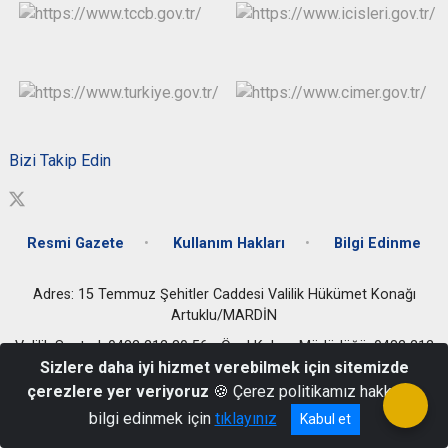
Bizi Takip Edin
Resmi Gazete
Kullanım Hakları
Bilgi Edinme
Adres: 15 Temmuz Şehitler Caddesi Valilik Hükümet Konağı
Artuklu/MARDİN
Valilik Santral: 0482 212 30 56 - Özel Kalem Müdürlüğü: 0482 212
Sizlere daha iyi hizmet verebilmek için sitemizde
37 41
çerezlere yer veriyoruz
🍪 Çerez politikamız hakkında
bilgi edinmek için
tıklayınız
Kabul et