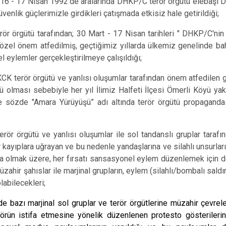
 16 - 17 Nisan 1992'de aralarında DHKP/C terör örgütü elebaşı D
enlik güçlerimizle girdikleri çatışmada etkisiz hale getirildiği;
r örgütü tarafından; 30 Mart - 17 Nisan tarihleri " DHKP/C'nin 
 özel önem atfedilmiş, geçtiğimiz yıllarda ülkemiz genelinde 
 eylemler gerçekleştirilmeye çalışıldığı;
K terör örgütü ve yanlısı oluşumlar tarafından önem atfedilen g
olması sebebiyle her yıl İlimiz Halfeti İlçesi Ömerli Köyü yakı
e sözde "Amara Yürüyüşü” adı altında terör örgütü propagandas
;
ör örgütü ve yanlısı oluşumlar ile sol tandanslı gruplar tarafı
 kayıplara uğrayan ve bu nedenle yandaşlarına ve silahlı unsurl
a olmak üzere, her fırsatı sansasyonel eylem düzenlemek için de
üzahir şahıslar ile marjinal grupların, eylem (silahlı/bombalı saldı
labilecekleri;
e bazı marjinal sol gruplar ve terör örgütlerine müzahir çevrele
törün istifa etmesine yönelik düzenlenen protesto gösterileri