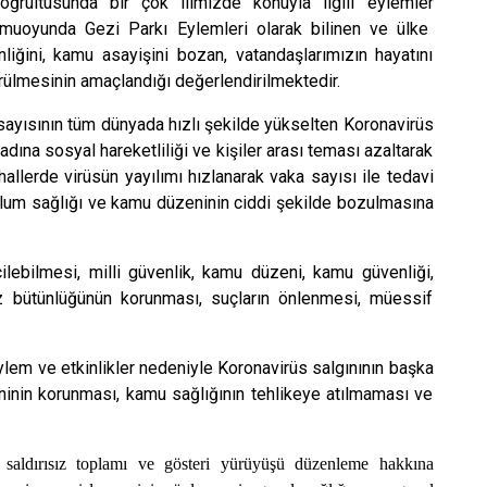
ğrultusunda bir çok ilimizde konuyla ilgili eylemler
kamuoyunda Gezi Parkı Eylemleri olarak bilinen ve ülke
ğini, kamu asayişini bozan, vatandaşlarımızın hayatını
ülmesinin amaçlandığı değerlendirilmektedir.
 sayısının tüm dünyada hızlı şekilde yükselten Koronavirüs
dına sosyal hareketliliği ve kişiler arası teması azaltarak
llerde virüsün yayılımı hızlanarak vaka sayısı ile tedavi
oplum sağlığı ve kamu düzeninin ciddi şekilde bozulmasına
ilebilmesi, milli güvenlik, kamu düzeni, kamu güvenliği,
ez bütünlüğünün korunması, suçların önlenmesi, müessif
ylem ve etkinlikler nedeniyle Koronavirüs salgınının başka
ninin korunması, kamu sağlığının tehlikeye atılmaması ve
saldırısız toplamı ve gösteri yürüyüşü düzenleme hakkına