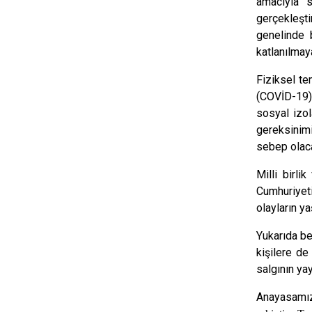
amacıyla s
gerçekleşt
genelinde 
katlanılmay
Fiziksel te
(COVİD-19) 
sosyal izol
gereksinimi
sebep olaca
Milli birli
Cumhuriyet
olayların 
Yukarıda be
kişilere de
salgının ya
Anayasamı