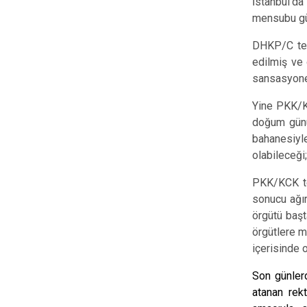
İstanbul'da
mensubu güv
DHKP/C terö
edilmiş ve
sansasyonel
Yine PKK/KC
doğum günü 
bahanesiyl
olabileceği
PKK/KCK ter
sonucu ağır
örgütü başt
örgütlere m
içerisinde o
Son günlerd
atanan rek