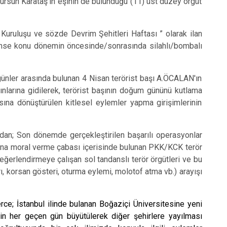
ursun Karataş'ın eşinin de bulunduğu (11) üst düzey örgüt
Kuruluşu ve sözde Devrim Şehitleri Haftası ” olarak ilan
bahse konu dönemin öncesinde/sonrasında silahlı/bombalı
ünler arasında bulunan 4 Nisan terörist başı A.ÖCALAN'ın
nlarına gidilerek, terörist başının doğum gününü kutlama
ına dönüştürülen kitlesel eylemler yapma girişimlerinin
ndan; Son dönemde gerçekleştirilen başarılı operasyonlar
arına moral verme çabası içerisinde bulunan PKK/KCK terör
ğerlendirmeye çalışan sol tandanslı terör örgütleri ve bu
rı, korsan gösteri, oturma eylemi, molotof atma vb.) arayışı
rce; İstanbul ilinde bulanan Boğaziçi Üniversitesine yeni
nin her geçen gün büyütülerek diğer şehirlere yayılması