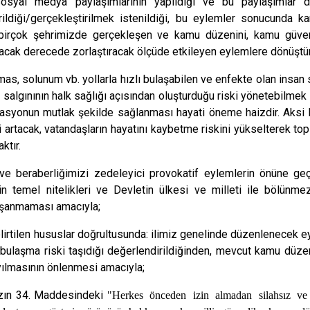
osyal medya paylaşımlarının yapıldığı ve bu paylaşımlar do
irildiği/gerçekleştirilmek istenildiği, bu eylemler sonucunda 
birçok şehrimizde gerçekleşen ve kamu düzenini, kamu güvenli
acak derecede zorlaştıracak ölçüde etkileyen eylemlere dönüştür
mas, solunum vb. yollarla hızlı bulaşabilen ve enfekte olan insan
salgınının halk sağlığı açısından oluşturduğu riski yönetebilmek a
asyonun mutlak şekilde sağlanması hayati öneme haizdir. Aksi ha
 artacak, vatandaşların hayatını kaybetme riskini yükselterek t
ktır.
k ve beraberliğimizi zedeleyici provokatif eylemlerin önüne geç
in temel nitelikleri ve Devletin ülkesi ve milleti ile bölünm
yaşanmaması amacıyla;
lirtilen hususlar doğrultusunda: ilimiz genelinde düzenlenecek e
 bulaşma riski taşıdığı değerlendirildiğinden, mevcut kamu düze
yılmasının önlenmesi amacıyla;
zın 34. Maddesindeki
"Herkes önceden izin almadan silahsız ve 