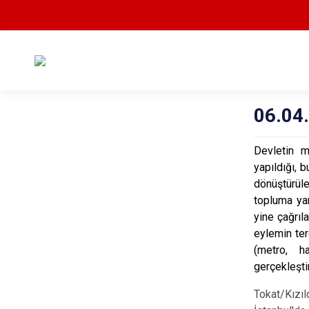
06.04
Devletin m
yapıldığı, 
dönüştürüle
topluma yan
yine çağrıl
eylemin ter
(metro, ha
gerçekleşti
Tokat/Kızı