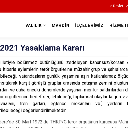
e-Devlet
VALİLİK
MARDİN
İLÇELERİMİZ
HİZMET
Valilikler
.2021 Yasaklama Kararı
illetiyle bölünmez bütünlüğünü zedeleyen kanunsuz/korsan e
bu itibarla eylemlerin terör örgütlerine müzahir grup ve şahıslar
bileceği, vatandaşların günlük yaşamını aşırı katlanılamaz ölç
sıtılarak karşıt görüşlü gruplar arasında çatışma zemini oluştu
ardan ve daha önceki dönemlerde yaşanan menfur saldırılardan da
ör örgütlerince hedef seçilebileceği, toplumsal olaylarda görev 
vaalanı, tren garları, eğlence mekanları vb.) yerlerin h
rilebileceği değerlendirilmektedir.
ldere'de 30 Mart 1972'de THKP/C terör örgütünün kurucusu Mahir