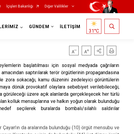
İçişleri Bakanlığı
Diğer Valilikler
LERİMİZ
GÜNDEM
İLETİŞİM
31
°C
ylemlerin başlatılması için sosyal medyada çağrıların
ca amacından saptırılarak terör örgütlerinin propagandasına
üde zora sokacağı, kamu düzenini zedeleyici görüntülerin
rmaya dönük provokatif olaylara sebebiyet verilebileceği,
 görüleceği üzere açık alanlarda gerçekleşecek her türlü
alan kolluk mensuplarına ve halkın yoğun olarak bulunduğu
edef seçilerek buralarda bombalı/silahlı saldırılar
 Çayan'ın da aralarında bulunduğu (10) örgüt mensubu ve