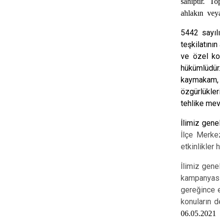
sahiptir. T
ahlakın vey
5442 sayılı
teşkilatını
ve özel kol
hükümlüdür.
kaymakam, 
özgürlükler
tehlike mev
İlimiz gene
İlçe Merke
etkinlikler 
İlimiz genel
kampanyası
gereğince e
konuların d
06.05.202