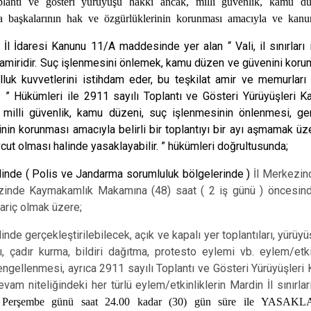
oplantı ve gösteri yürüyüşü hakkı ancak, milli güvenlik, kamu dü
a başkalarının hak ve özgürlüklerinin korunması amacıyla ve kanunla
 İl İdaresi Kanunu 11/A maddesinde yer alan “ Vali, il sınırlar
n amiridir. Suç işlenmesini önlemek, kamu düzen ve güvenini korum
luk kuvvetlerini istihdam eder, bu teşkilat amir ve memurları v
 ” Hükümleri ile 2911 sayılı Toplantı ve Gösteri Yürüyüşleri K
milli güvenlik, kamu düzeni, suç işlenmesinin önlenmesi, gen
inin korunması amacıyla belirli bir toplantıyı bir ayı aşmamak üz
cut olması halinde yasaklayabilir. ” hükümleri doğrultusunda;
linde ( Polis ve Jandarma sorumluluk bölgelerinde )
İl Merkezin
zinde Kaymakamlık Makamına (48) saat ( 2 iş günü ) öncesinde
hariç olmak üzere;
inde gerçekleştirilebilecek, açık ve kapalı yer toplantıları, yürüy
, çadır kurma, bildiri dağıtma, protesto eylemi vb. eylem/etk
ngellenmesi, ayrıca 2911 sayılı Toplantı ve Gösteri Yürüyüşleri
evam niteliğindeki her türlü eylem/etkinliklerin Mardin İl sınırlar
1 Perşembe günü saat 24.00 kadar (30) gün süre ile YASA