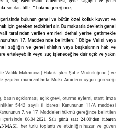
zeni, suç işlenmesinin önlenmesi, genel sağlığın ve genel
 sınırlanabilir. "
hükmü gereğince;
ı içerisinde bulunan genel ve bütün özel kolluk kuvvet ve
ak için gereken tedbirleri alır. Bu maksatla devletin genel
ali tarafından verilen emirleri derhal yerine getirmekle
anunu’nun 17. Maddesinde belirtilen; “ Bölge Valisi veya
el sağlığın ve genel ahlakın veya başkalarının hak ve
ere erteleyebilir veya suç işleneceğine dair açık ve yakın
de Valilik Makamına ( Hukuk İşleri Şube Müdürlüğüne ) ve
 yapılan müracaatlarda Mülki Amirlerin uygun göreceği
üş, basın açıklaması, açlık grevi, oturma eylemi, stant, imza
inlikler 5442 sayılı İl İdaresi Kanununun 11/A maddesi
 Kanununun 7. ve 17. Maddeleri hükmü gereğince belirtilen
ı içerisinde
06.04.2021 Salı günü saat 24.00’den itibaren
KLANMASI
,
her türlü toplantı ve etkinliğin huzur ve güven