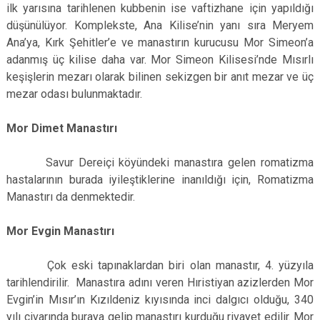
ilk yarısına tarihlenen kubbenin ise vaftizhane için yapıldığı
düşünülüyor. Komplekste, Ana Kilise’nin yanı sıra Meryem
Ana’ya, Kırk Şehitler’e ve manastırın kurucusu Mor Simeon’a
adanmış üç kilise daha var. Mor Simeon Kilisesi’nde Mısırlı
keşişlerin mezarı olarak bilinen sekizgen bir anıt mezar ve üç
mezar odası bulunmaktadır.
Mor Dimet Manastırı
Savur Dereiçi köyündeki manastıra gelen romatizma
hastalarının burada iyileştiklerine inanıldığı için, Romatizma
Manastırı da denmektedir.
Mor Evgin Manastırı
Çok eski tapınaklardan biri olan manastır, 4. yüzyıla
tarihlendirilir. Manastıra adını veren Hıristiyan azizlerden Mor
Evgin’in Mısır’ın Kızıldeniz kıyısında inci dalgıcı olduğu, 340
yılı civarında buraya gelip manastırı kurduğu rivayet edilir. Mor