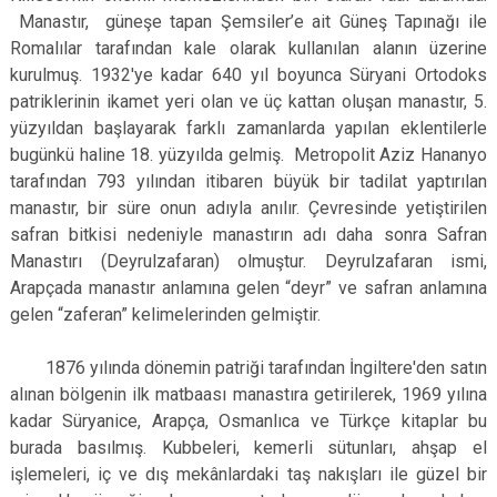
Manastır, güneşe tapan Şemsiler’e ait Güneş Tapınağı ile
Romalılar tarafından kale olarak kullanılan alanın üzerine
kurulmuş. 1932'ye kadar 640 yıl boyunca Süryani Ortodoks
patriklerinin ikamet yeri olan ve üç kattan oluşan manastır, 5.
yüzyıldan başlayarak farklı zamanlarda yapılan eklentilerle
bugünkü haline 18. yüzyılda gelmiş. Metropolit Aziz Hananyo
tarafından 793 yılından itibaren büyük bir tadilat yaptırılan
manastır, bir süre onun adıyla anılır. Çevresinde yetiştirilen
safran bitkisi nedeniyle manastırın adı daha sonra Safran
Manastırı (Deyrulzafaran) olmuştur. Deyrulzafaran ismi,
Arapçada manastır anlamına gelen “deyr” ve safran anlamına
gelen “zaferan” kelimelerinden gelmiştir.
1876 yılında dönemin patriği tarafından İngiltere'den satın
alınan bölgenin ilk matbaası manastıra getirilerek, 1969 yılına
kadar Süryanice, Arapça, Osmanlıca ve Türkçe kitaplar bu
burada basılmış. Kubbeleri, kemerli sütunları, ahşap el
işlemeleri, iç ve dış mekânlardaki taş nakışları ile güzel bir