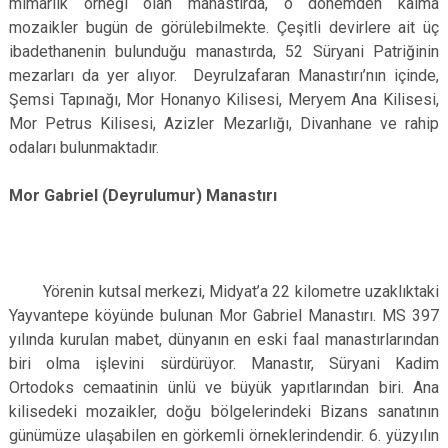
mimarlık örneği olan manastırda, o dönemden kalma
mozaikler bugün de görülebilmekte. Çeşitli devirlere ait üç
ibadethanenin bulunduğu manastırda, 52 Süryani Patriğinin
mezarları da yer alıyor. Deyrulzafaran Manastırı’nın içinde,
Şemsi Tapınağı, Mor Honanyo Kilisesi, Meryem Ana Kilisesi,
Mor Petrus Kilisesi, Azizler Mezarlığı, Divanhane ve rahip
odaları bulunmaktadır.
Mor Gabriel (Deyrulumur) Manastırı
Yörenin kutsal merkezi, Midyat’a 22 kilometre uzaklıktaki
Yayvantepe köyünde bulunan Mor Gabriel Manastırı. MS 397
yılında kurulan mabet, dünyanın en eski faal manastırlarından
biri olma işlevini sürdürüyor. Manastır, Süryani Kadim
Ortodoks cemaatinin ünlü ve büyük yapıtlarından biri. Ana
kilisedeki mozaikler, doğu bölgelerindeki Bizans sanatının
günümüze ulaşabilen en görkemli örneklerindendir. 6. yüzyılın