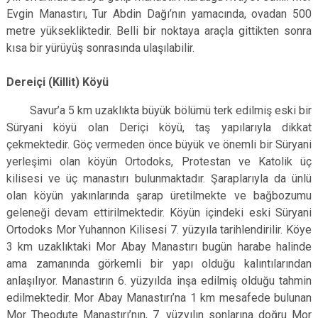
Evgin Manastırı, Tur Abdin Dağı’nın yamacında, ovadan 500
metre yüksekliktedir. Belli bir noktaya araçla gittikten sonra
kısa bir yürüyüş sonrasında ulaşılabilir.
Dereiçi (Killit) Köyü
Savur’a 5 km uzaklıkta büyük bölümü terk edilmiş eski bir
Süryani köyü olan Deriçi köyü, taş yapılarıyla dikkat
çekmektedir. Göç vermeden önce büyük ve önemli bir Süryani
yerleşimi olan köyün Ortodoks, Protestan ve Katolik üç
kilisesi ve üç manastırı bulunmaktadır. Şaraplarıyla da ünlü
olan köyün yakınlarında şarap üretilmekte ve bağbozumu
geleneği devam ettirilmektedir. Köyün içindeki eski Süryani
Ortodoks Mor Yuhannon Kilisesi 7. yüzyıla tarihlendirilir. Köye
3 km uzaklıktaki Mor Abay Manastırı bugün harabe halinde
ama zamanında görkemli bir yapı olduğu kalıntılarından
anlaşılıyor. Manastırın 6. yüzyılda inşa edilmiş olduğu tahmin
edilmektedir. Mor Abay Manastırı’na 1 km mesafede bulunan
Mor Theodute Manastırı’nın, 7. yüzyılın sonlarına doğru Mor